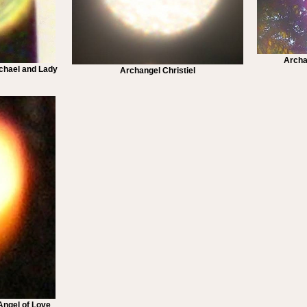
Archa
ichael and Lady
Archangel Christiel
Angel of Love