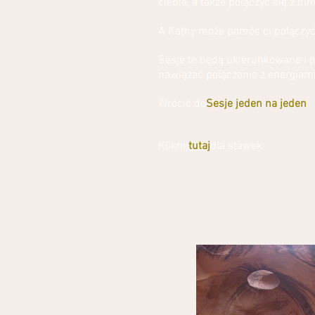
ciebie, a także połączyć się z nim
A Kathy może pomóc ci połączyć
Sesje te będą ukierunkowane i p
nawiązać połączenie z energiam
Wrócić do
Sesje jeden na jeden
Kliknij
tutaj
dla stawek