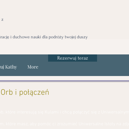
 z
irację i duchowe nauki dla podróży twojej duszy
Rezerwuj teraz
uj Kathy
More
 Orb i połączeń
b, które interesują się Kulami i chcą połączyć się z Uniwersalnym
, które masz, aby pomóc ci zrozumieć Uniwersalne Istoty na zdję