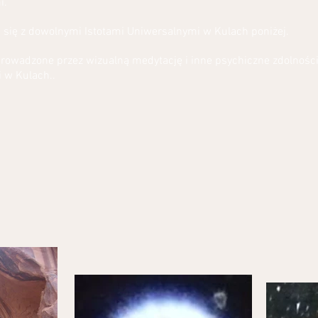
i.
 się z dowolnymi Istotami Uniwersalnymi w Kulach poniżej.
rowadzone przez wizualną medytację i inne psychiczne zdolności
i w Kulach..