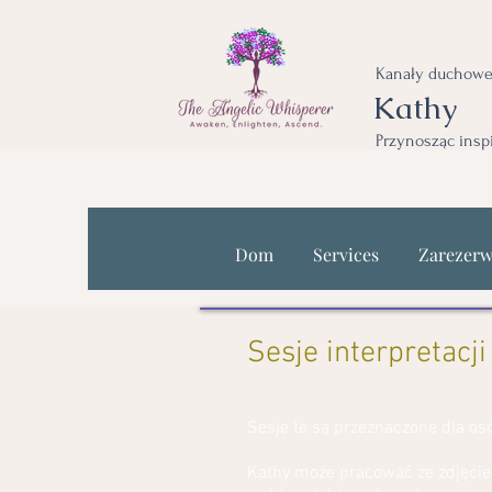
Kanały duchowe
Kathy
Przynosząc insp
Dom
Services
Zarezerw
Sesje interpretacji
Sesje te są przeznaczone dla osó
Kathy może pracować ze zdjęciem