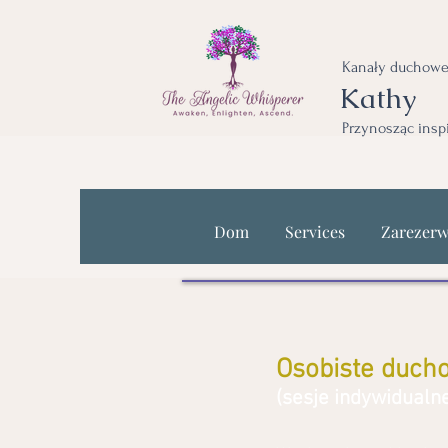
Kanały duchowe
Kathy
Przynosząc insp
Dom
Services
Zarezerw
Osobiste duch
(sesje indywidualn