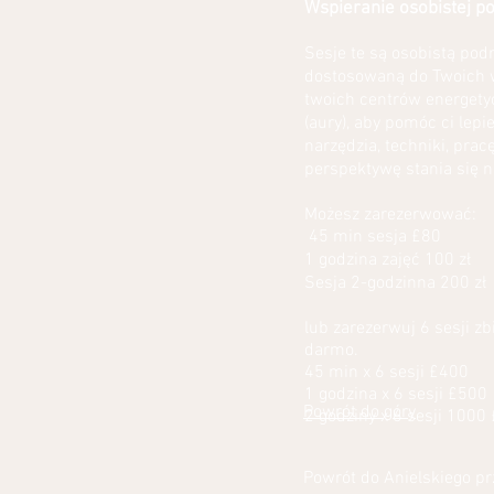
Wspieranie osobistej 
Sesje te są osobistą po
dostosowaną do Twoich 
twoich centrów energetyc
(aury), aby pomóc ci lepi
narzędzia, techniki, pra
perspektywę stania się n
Możesz zarezerwować:
45 min sesja £80
1 godzina zajęć 100 zł
Sesja 2-godzinna 200 zł
lub zarezerwuj 6 sesji zb
darmo.
45 min x 6 sesji £400
1 godzina x 6 sesji £500
Powrót do góry
2 godziny x 6 sesji 1000 
Powrót do Anielskiego p