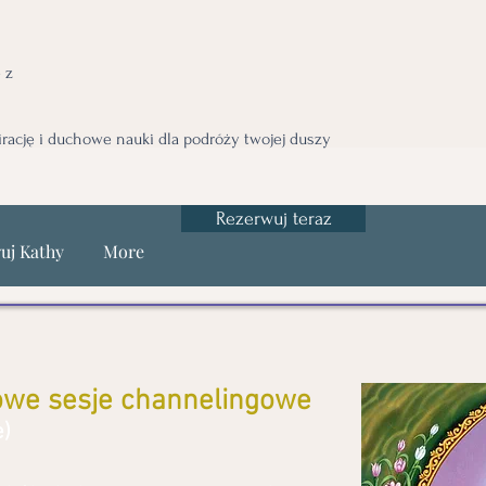
 z
irację i duchowe nauki dla podróży twojej duszy
Rezerwuj teraz
uj Kathy
More
owe sesje channelingowe
e)