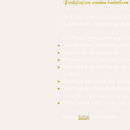
Podążaj za swoim światłem i
Ta ścieżka jest dla ludzi,
duchowym i rozpocząć prac
Duchowe znaczenie ważki t
Świadomość potrzeby zmian
Gotowość do adaptacji
Przynoszenie radości i lekk
Pomaga pogłębić twoje po
emocji
Pomaga zanurzyć się głębi
Pomaga ci uświadomić sobie
osobiste, i prowadzi cię do
Połączenie z duchami natu
Kliknij
tutaj
dla stawek