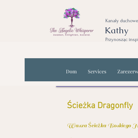
Kanały duchowe
Kathy
Przynosząc insp
Dom
Services
Zarezerw
Ścieżka Dragonfly
Wasza Ścieżka Boskie