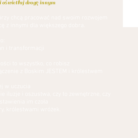
 oświetlaj drogę innym
 którzy chcą pracować nad swoim rozwojem
ę z innymi dla większego dobra.
o:
 i transformacji
ości to wszystko, co robisz
łączenie z Boskim JESTEM i królestwem
ej w uczucia
 iluzje i oszustwa, czy to zewnętrzne, czy
 stawienia im czoła
ry, królestwami wróżek.