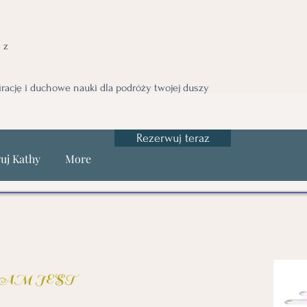
 z
irację i duchowe nauki dla podróży twojej duszy
Rezerwuj teraz
uj Kathy
More
go JAM JEST