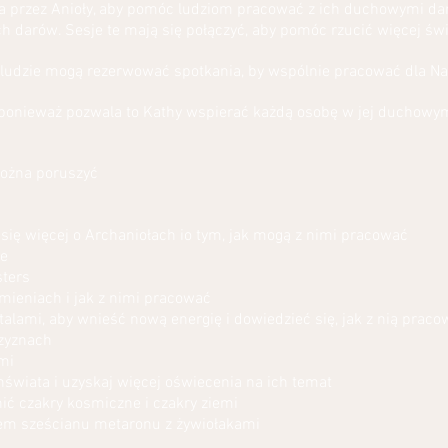
a przez Anioły, aby pomóc ludziom pracować z ich duchowymi dar
 darów. Sesje te mają się połączyć, aby pomóc rzucić więcej świa
a ludzie mogą rezerwować spotkania, by wspólnie pracować dla N
ponieważ pozwala to Kathy wspierać każdą osobę w jej duchowym 
 można poruszyć
się więcej o Archaniołach io tym, jak mogą z nimi pracować
je
sters
mieniach i jak z nimi pracować
talami, aby wnieść nową energię i dowiedzieć się, jak z nią prac
zyznach
imi
świata i uzyskaj więcej oświecenia na ich temat
ić czakry kosmiczne i czakry ziemi
em sześcianu metaronu z żywiołakami