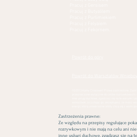
Pracuj z Gersisem
Pracuj z Butyalilem
Pracuj z Purlimiekiem
Pracuj z Felyaiem
Pracuj z Fekornem.
Powrót do góry
Powrót do Warsztatów Wniebo
I'©2013 Kathy Crosswell Prawa zastrzeżone. Zastr
przeznaczone wyłącznie do celów rozrywkowych i ni
inne usługi duchowe, zgadzasz się na te warunki i 
wskazówki, a czytając go, akceptujesz, że masz w
energii, którą uniwersalne istoty chcą się z wami p
Zastrzeżenia prawne:
Ze względu na przepisy regulujące pok
rozrywkowym i nie mają na celu ani ni
inne usługi duchowe, zgadzasz się na te