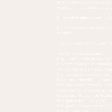
Każda z sesji będzie prowadzon
wzmocnić ich zaufanie do swoich
Kathy będzie ogłaszać tematy, 
Nie bez powodu grupy są małe, 
na zadaniu.
To tylko niektóre tematy, które
This list nie jest skończony.
Grupa może: chcieć dowiedzieć 
Odwiedź ich eteryczne rekolekc
Aby dowiedzieć się więcej o Ma
Aby dowiedzieć się więcej o pro
Połącz się z indywidualnymi por
Pracuj na wewnętrznych płaszc
Połącz się z Kulami i pracuj z n
Połącz się z Kluczami do Wszech
Pracujcie wspólnie, aby wzmocn
Pracuj nad lepszym zrozumieni
Pracuj z Lady Gaią