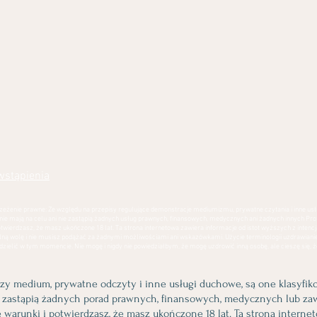
wstąpienia
zeżenie prawne: Ze względu na przepisy regulujące demonstracje mediumizmu, prywatne czytania i inne usł
e mają na celu ani nie zastąpią żadnych usług prawnych, finansowych, medycznych ani żadnych innych Prof
potwierdzasz, że masz ukończone 18 lat. Ta strona internetowa zawiera informacje od istot wyższych z intenc
olną wolę i nie musisz podążać za żadnymi możliwościami ani wskazówkami. Użycie terminologii uzdrawiani
odzielić w tym momencie. Nie mogę i nigdy nie powiedziałbym, że mogę uzdrowić inną osobę, ale cieszę się, że
azy medium, prywatne odczyty i inne usługi duchowe, są one klasyfik
e zastąpią żadnych porad prawnych, finansowych, medycznych lub za
 warunki i potwierdzasz, że masz ukończone 18 lat. Ta strona internet