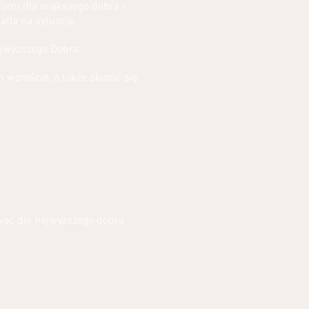
ami dla większego dobra i
tła na sytuacje.
ajwyższego Dobra.
wzroście, a także skupić się
ować dla najwyższego dobra