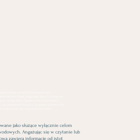
ugi duchowe, są one klasyfikowane jako
esjonalistów Rada. Angażując się w Czytanie lub
ją wyższego dobra. Zawiera tylko możliwości i
e lub uzdrawianie oznacza, że jestem kanałem dla
 mogę dzielić się z tobą energią światła.
owane jako służące wyłącznie celom
wodowych. Angażując się w czytanie lub
owa zawiera informacje od istot