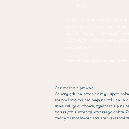
się i cieszyć.
Kiedy zanurzasz się w tej energi
witalności i siły życiowej. Jeste
wydobyć twoją Boską Wolę i en
Duchowym Wojownikiem. Zrelaksu
kontrolę ego.
Prowadź swoją rozmowę! Przywo
Zastrzeżenia prawne:
Ze względu na przepisy regulujące pok
rozrywkowym i nie mają na celu ani ni
inne usługi duchowe, zgadzasz się na te
wyższych z intencją wyższego dobra. Za
żadnymi możliwościami ani wskazówka