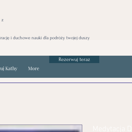
 z
irację i duchowe nauki dla podróży twojej duszy
Rezerwuj teraz
uj Kathy
More
Medytacja 