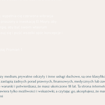
i, wypełnia cię czerwona wibracja
ś proszony o inwokację El Moyry, aby
ergię, aby być swoim własnym
j się i puść wszelki opór, koncepcje i
łaj Promień 1
azy medium, prywatne odczyty i inne usługi duchowe, są one klasyfik
e zastąpią żadnych porad prawnych, finansowych, medycznych lub za
 warunki i potwierdzasz, że masz ukończone 18 lat. Ta strona internet
wiera tylko możliwości i wskazówki, a czytając go, akceptujesz, że m
mi