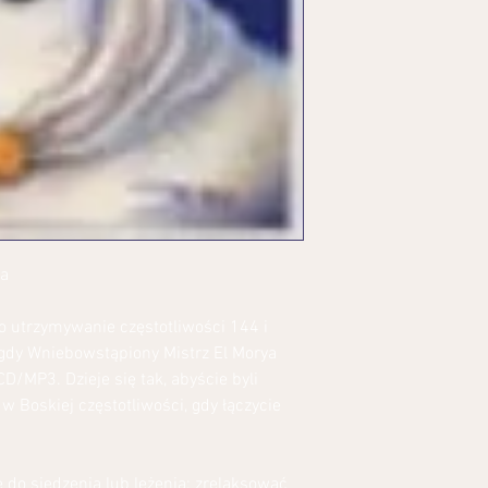
ya
 o utrzymywanie częstotliwości 144 i
, gdy Wniebowstąpiony Mistrz El Morya
D/MP3. Dzieje się tak, abyście byli
w Boskiej częstotliwości, gdy łączycie
 do siedzenia lub leżenia; zrelaksować