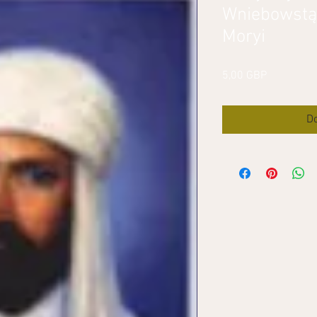
Wniebowstąp
Moryi
Cena
5,00 GBP
Do