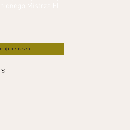
ionego Mistrza El
daj do koszyka