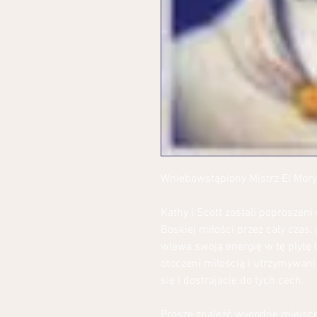
Wniebowstąpiony Mistrz El Mor
Kathy i Scott zostali poproszeni
Boskiej miłości przez cały czas
wlewa swoją energię w tę płytę C
otoczeni miłością i utrzymywani 
się i dostrajacie do tych cech.
Proszę znaleźć wygodne miejsce