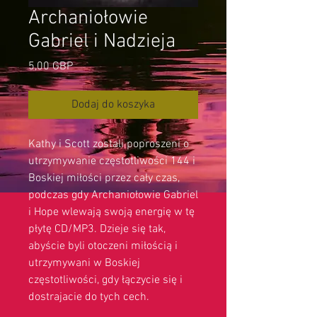
Archaniołowie
Gabriel i Nadzieja
Cena
5,00 GBP
Dodaj do koszyka
Kathy i Scott zostali poproszeni o
utrzymywanie częstotliwości 144 i
Boskiej miłości przez cały czas,
podczas gdy Archaniołowie Gabriel
i Hope wlewają swoją energię w tę
płytę CD/MP3. Dzieje się tak,
abyście byli otoczeni miłością i
utrzymywani w Boskiej
częstotliwości, gdy łączycie się i
dostrajacie do tych cech.