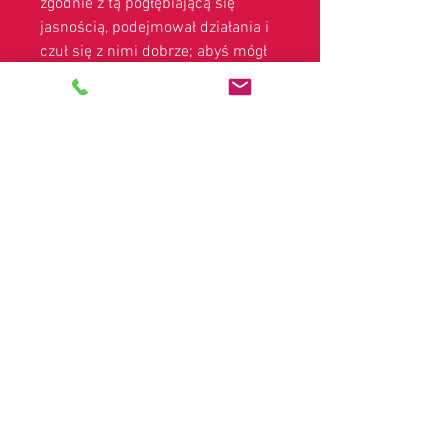
zgodnie z tą pogłębiającą się
jasnością, podejmował działania i
czuł się z nimi dobrze; abyś mógł
manifestować swoją Boską
Obfitość wewnętrznego spokoju,
szczęścia, radości, miłości,
doskonałego zdrowia wraz z
sukcesem i bogactwem.
Niech każda komórka twojego ciała
będzie twoją anteną.
Zastrzeżenia prawne:
Ze względu na przepisy regulujące pokazy
medium, prywatne odczyty i inne usługi
duchowe, są one klasyfikowane jako służące
wyłącznie celom rozrywkowym i nie mają na
celu ani nie zastąpią żadnych porad