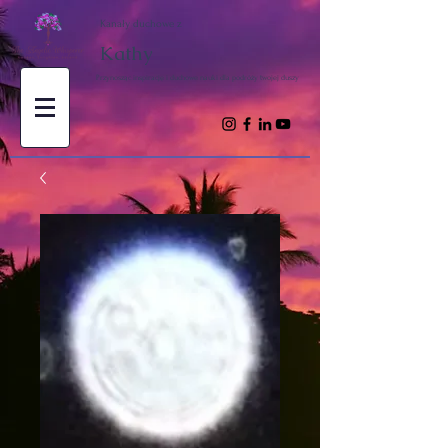
Kanały duchowe z
Kathy
Przynosząc inspirację i duchowe nauki dla podróży twojej duszy