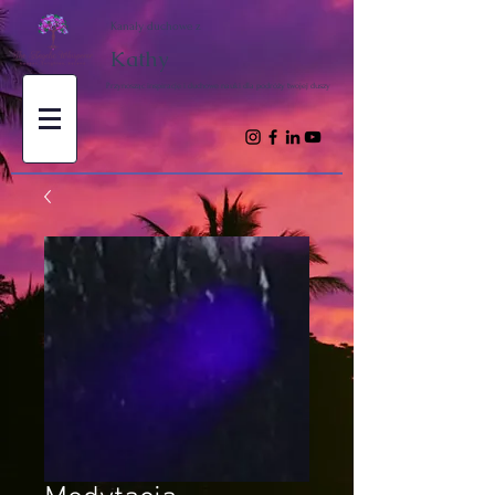
Kanały duchowe z
Kathy
Przynosząc inspirację i duchowe nauki dla podróży twojej duszy