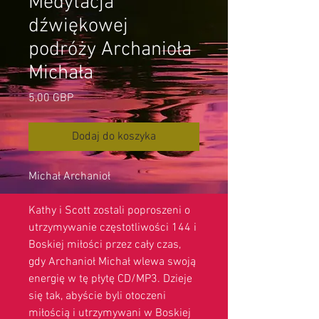
Medytacja
dźwiękowej
podróży Archanioła
Michała
Cena
5,00 GBP
Dodaj do koszyka
Michał Archanioł
Kathy i Scott zostali poproszeni o
utrzymywanie częstotliwości 144 i
Boskiej miłości przez cały czas,
gdy Archanioł Michał wlewa swoją
energię w tę płytę CD/MP3. Dzieje
się tak, abyście byli otoczeni
miłością i utrzymywani w Boskiej