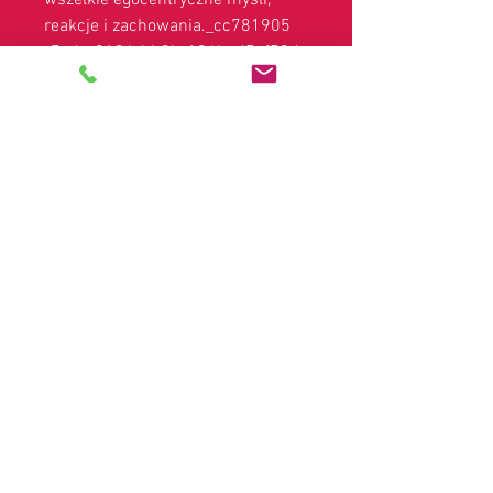
wszelkie egocentryczne myśli,
reakcje i zachowania._cc781905
-5cde-3194-bb3b-136bad5cf58d_
Odpuszczając, łączysz się ze
swoim wyższym głosem i mówisz
tylko swoją prawdę ze
współczuciem, miłością, swobodą
i łaską; niosąc miłość i radość tym,
których znasz i spotykasz. Bądź
głosem swojego Boskiego JA.
Zastrzeżenia prawne:
Ze względu na przepisy regulujące pokazy
medium, prywatne odczyty i inne usługi
duchowe, są one klasyfikowane jako służące
wyłącznie celom rozrywkowym i nie mają na
celu ani nie zastąpią żadnych porad
prawnych, finansowych, medycznych lub