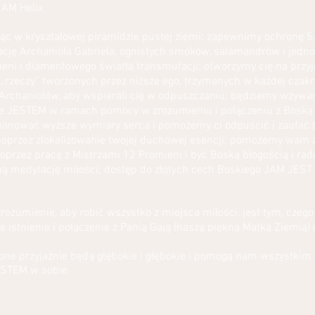
 AM Helix
jąc w kryształowej piramidzie pustej ziemi; zapewnimy ochronę 5
cję Archanioła Gabriela, ognistych smoków, salamandrów i jedno
eni i diamentowego światła transmutacji; otworzymy cię na przyj
u „rzeczy” tworzonych przez niższe ego, trzymanych w każdej cza
Archaniołów, aby wspierali cię w odpuszczaniu; będziemy wzywa
kie JESTEM w ramach pomocy w zrozumieniu i połączeniu z Boską 
panować wyższe wymiary serca i pomożemy ci odpuścić i zaufać
 poprzez zlokalizowanie twojej duchowej esencji; pomożemy wam
oprzez pracę z Mistrzami 12 Promieni i być Boską błogością i ra
ą medytację miłości; dostęp do złotych cech Boskiego JAM JEST 
rozumienie, aby robić wszystko z miejsca miłości, jest tym, czeg
istnienie i połączenie z Panią Gają (naszą piękną Matką Ziemią) 
one przyjaźnie będą głębokie i głębokie i pomogą nam wszystkim
STEM w sobie.