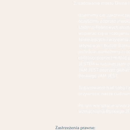
Ładowanie mostu Divine I
Uziemimy cię, zakotwicza
oczyścimy poprzez inwoka
srebrno-fioletowych płomi
wspierać cię w rozbijani
śpiewających i wzywania 
aktywowali i budzili Bos
jesteście; pomożemy ci o
obfitości poprzez miłość
JESTEM w ludzkiej jaźni p
JAM JEST poprzez globaln
Boskiego JAM JEST.
To panowanie nad sobą i z
przywrócić nasze cudowne 
Po tym warsztacie utworz
wzmacniania Boskiego JE
Zastrzeżenia prawne: