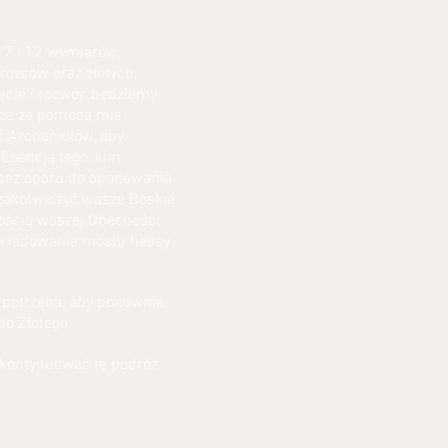
, 7 i 12 wymiarów;
rożców oraz złotych,
ęcie i rozwój; będziemy
krze za pomocą mis
ć Archaniołów, aby
Esencją tego, kim
 bez oporu do opanowania
 zakotwiczyć wasze Boskie
dością waszej Obecności
i ładowanie mostu helisy
o potrzeba, aby ponownie
do Złotego.
 kontynuować tę podróż