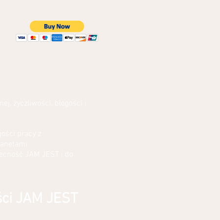
j, życzliwości, błogości i
gości pracy z
lanetami
becność JAM JEST i do
ści JAM JEST