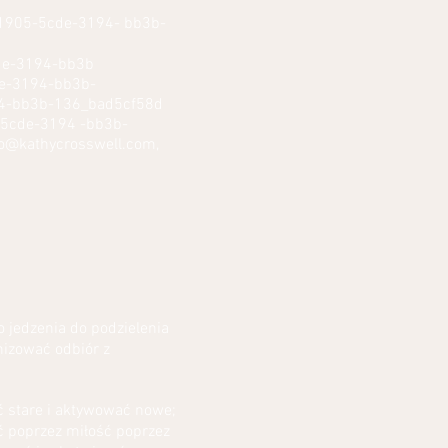
905-5cde-3194- bb3b-
e-3194-bb3b
-3194-bb3b-
4-bb3b-136_bad5cf58d
de-3194 -bb3b-
fo@kathycrosswell.com
,
 jedzenia do podzielenia
nizować odbiór z
ć stare i aktywować nowe;
ć poprzez miłość poprzez