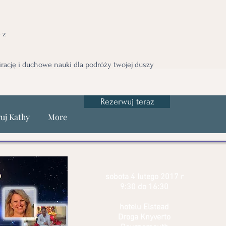
 z
irację i duchowe nauki dla podróży twojej duszy
Rezerwuj teraz
uj Kathy
More
sobota 4 lutego 2017 r
9:30 do 16:30
hotelu Elstead
Droga Knyverto