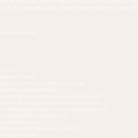
arów serca, aby pomóc ci odpuścić i zaufać bez oporu; aby połą
 jaźni; być boską błogością i radością waszej Obecności JAM JES
onionym Mistrzem
 sobie
 tego, kim jesteś
i przez 5-wymiarowy aspekt twoich czakr
e obfitości poprzez miłość
ści poprzez zlokalizowanie swojej duchowej esencji
iarów Serca, aby odpuścić i zaufać bez oporu
o z Matką Ojcem Bogiem poprzez krystaliczny lotos
skiego JESTEM w ludzkiej Jaźni
 promieniami światła
 Radością waszej Obecności JAM JEST
Boskiego JAM JEST