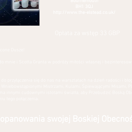
Bournemouth
BH1 3QJ
http://www.the-elstead.co.uk/
Opłata za wstęp 33 GBP
cone Dusze!
do mnie i Scotta Granta w podróży miłości własnej i bezinteresowne
.
 do przyłączenia się do nas na warsztatach na dzień radości i bło
, Wniebowstąpionymi Mistrzami, Kulami, Śpiewającymi Misami, P
ma innymi cudownymi istotami światła, aby Przebudzić Boską O
u tego połączenia.
 opanowania swojej Boskiej Obecno