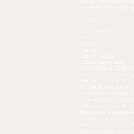
opanowanie wyższych wymi
Boskie JESTEM w ludzkiej
12 kroków
Zostań Uziemionym i Chr
Grunt
Chronić
Oczyścić
Rozpad Starego
Odpuszczanie starego
Aktywuj Boskie JESTEM w
Połącz się z Boską Esencją
Połącz się z Archaniołam
Przebudzenie i opanowani
Otwarcie Bramy do Obfito
Opanowanie Wyższych Wym
Połącz wewnętrzne dzieck
Zakotwiczenie waszego Bo
Łączenie się i praca z 12
Będąc Boską Błogością i
Dostęp do złotych cech 