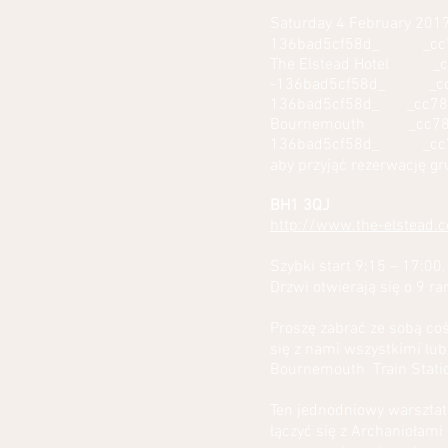
Saturday 4 February 
136bad5cf58d_ _cc781
The Elstead Hotel _c
-136bad5cf58d_ _cc7
136bad5cf58d_ _cc781
Bournemouth _cc781
136bad5cf58d_ _cc781
aby przyjąć rezerwację g
BH1 3QJ
http://www.the-elstead.c
Szybki start 9:15 – 17:00.
Drzwi otwierają się o 9 ra
Proszę zabrać ze sobą co
się z nami wszystkimi lu
Bournemouth Train Stati
Ten jednodniowy warsztat
łączyć się z Archaniołami