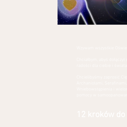
Wzywam wszystkie Oświe
Chciałbym, abyś dołączył 
radości dla ciebie i świata
Chcielibyśmy zaprosić Cię
Archaniołami, Serafinami
Wniebowstąpienia i wielo
pomocy w samoopanowani
12 kroków do