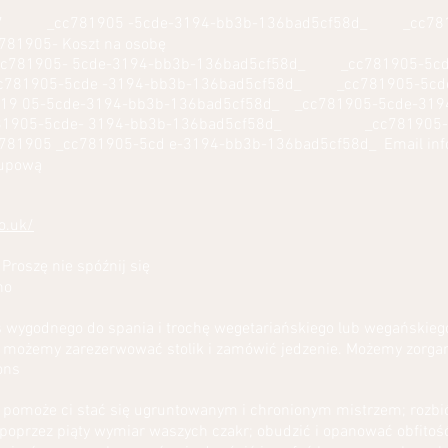
2017 _cc781905 -5cde-3194-bb3b-136bad5cf58d_ _cc781
905- Koszt na osobę
c781905- 5cde-3194-bb3b-136bad5cf58d_ _cc781905-5cd
81905-5cde -3194-bb3b-136bad5cf58d_ _cc781905-5cde
9 05-5cde-3194-bb3b-136bad5cf58d_ _cc781905-5cde-319
905-5cde- 3194-bb3b-136bad5cf58d_ _cc781905-5c
905 _cc781905-5cd e-3194-bb3b-136bad5cf58d_ Email
in
rupową
o.uk/
 Proszę nie spóźnij się
no
ś wygodnego do spania i trochę wegetariańskiego lub wegańskiego
b możemy zarezerwować stolik i zamówić jedzenie. Możemy zorga
ons
 pomoże ci stać się ugruntowanym i chronionym mistrzem; rozbi
 poprzez piąty wymiar waszych czakr; obudzić i opanować obfitoś