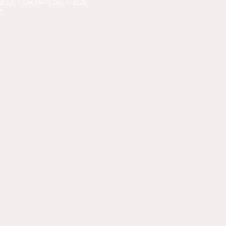
czyć i zakotwiczyć wasze
T.